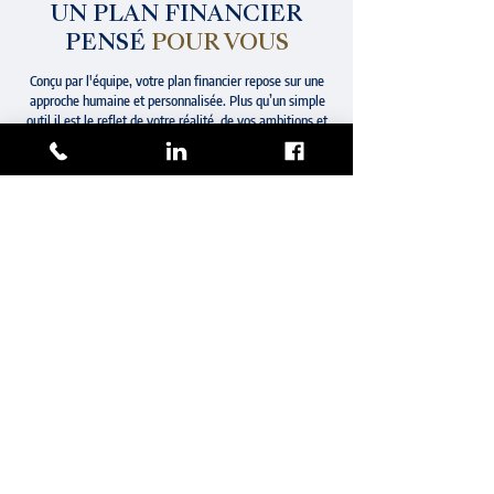
UN PLAN FINANCIER
PENSÉ
POUR VOUS
Conçu par l'équipe, votre plan financier repose sur une
approche humaine et personnalisée. Plus qu’un simple
outil,il est le reflet de votre réalité, de vos ambitions et
de vos priorités. Chaque recommandation est pensée
pour s’adapter à votre situation unique et évoluer avec
vous.
Grâce à une écoute attentive et une expertise
éprouvée, ce plan devient un véritable partenaire de
votre réussite financière, vous permettant d’avancer en
toute confiance, à chaque étape de votre vie. Vous y
aurez même accès en ligne, pour le consulter à tout
moment et suivre votre progression en toute simplicité.
PLANIFIER UNE RENCONTRE